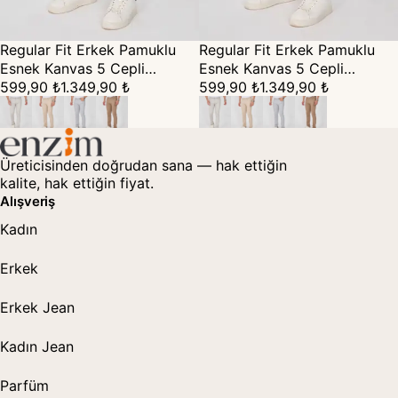
Regular Fit Erkek Pamuklu
Regular Fit Erkek Pamuklu
Esnek Kanvas 5 Cepli
Esnek Kanvas 5 Cepli
Pantolon - gri
599,90 ₺
1.349,90 ₺
Pantolon - kahverengi
599,90 ₺
1.349,90 ₺
Üreticisinden doğrudan sana — hak ettiğin
kalite, hak ettiğin fiyat.
Alışveriş
Kadın
Erkek
Erkek Jean
Kadın Jean
Parfüm