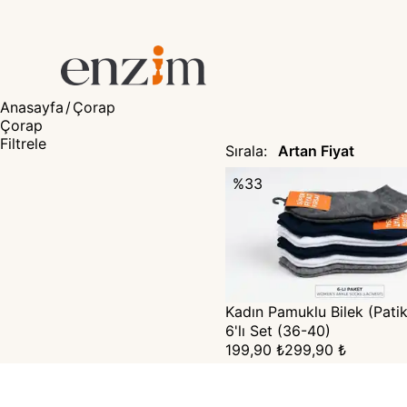
Anasayfa
/
Çorap
Çorap
Filtrele
Sırala
:
%
33
Kadın Pamuklu Bilek (Pati
6'lı Set (36-40)
199,90 ₺
299,90 ₺