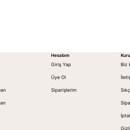
Hesabım
Kur
Giriş Yap
Biz 
Üye Ol
İlet
ean
Siparişlerim
Sıkç
ean
Sipa
İpta
Gizl