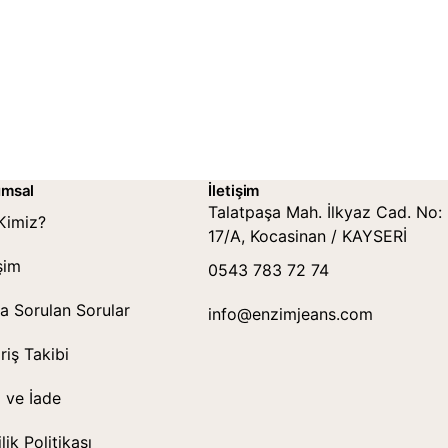
umsal
İletişim
Talatpaşa Mah. İlkyaz Cad. No:
Kimiz?
17/A, Kocasinan / KAYSERİ
işim
0543 783 72 74
a Sorulan Sorular
info@enzimjeans.com
riş Takibi
l ve İade
ilik Politikası