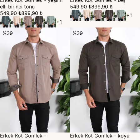
Erkek Kot Gömlek - yeşilin
Erkek Kot Gömlek - bej
elli birinci tonu
549,90 ₺
899,90 ₺
549,90 ₺
899,90 ₺
+
1
+
1
%
39
%
39
Erkek Kot Gömlek -
Erkek Kot Gömlek - koyu