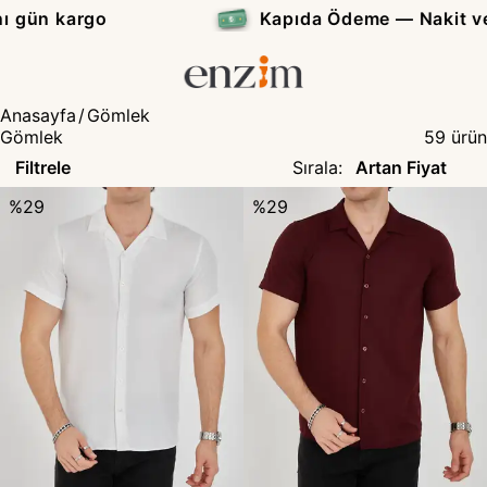
Kapıda Ödeme — Nakit veya Kredi Kartı
₺
Anasayfa
/
Gömlek
Gömlek
59
ürün
Filtrele
Sırala
:
%
29
%
29