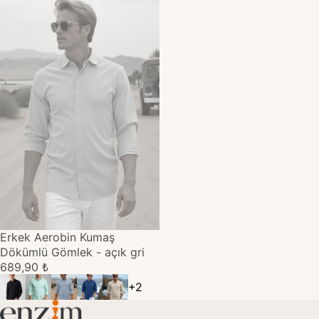
TÜKENDİ
Erkek Aerobin Kumaş
Dökümlü Gömlek - açık gri
689,90 ₺
+
2