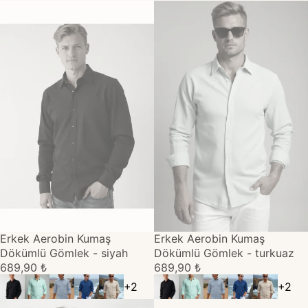
TÜKENDİ
Erkek Aerobin Kumaş
TÜKENDİ
Erkek Aerobin Kumaş
Dökümlü Gömlek - siyah
Dökümlü Gömlek - turkuaz
689,90 ₺
689,90 ₺
+
2
+
2