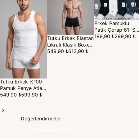
Erkek Pamuklu
Patik Çorap 6'lı Se
- Günlük & Spor
199,90 ₺
299,90 ₺
Tutku Erkek Elastan
(40-45)
Likralı Klasik Boxer
6'lı Paket
549,90 ₺
613,90 ₺
Tutku Erkek %100
Pamuk Penye Atlet
6'lı Paket - Beyaz
549,90 ₺
599,90 ₺
Değerlendirmeler
Değerlendirme Yaz