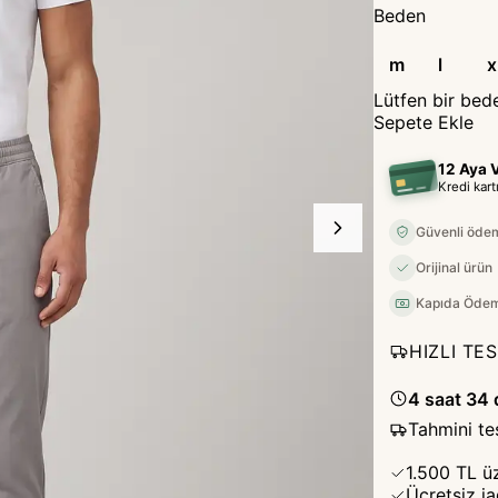
Beden
m
l
x
Lütfen bir bed
Sepete Ekle
12 Aya V
Kredi kar
Güvenli öde
Orijinal ürün
Kapıda Ödeme
HIZLI TE
4 saat 34 
Tahmini te
1.500 TL ü
Ücretsiz i