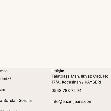
umsal
İletişim
Talatpaşa Mah. İlkyaz Cad. No:
Kimiz?
17/A, Kocasinan / KAYSERİ
işim
0543 783 72 74
a Sorulan Sorular
info@enzimjeans.com