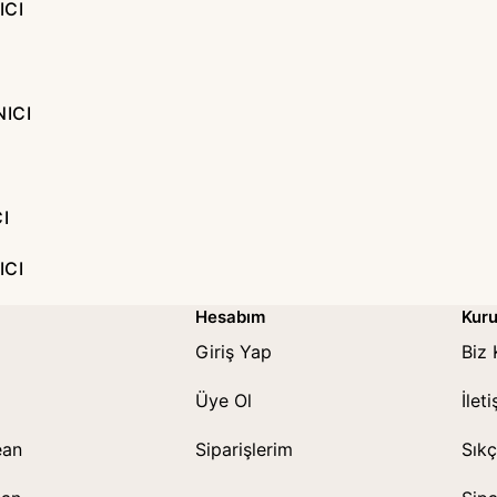
ICI
ICI
I
ICI
Hesabım
Kur
Giriş Yap
Biz 
Üye Ol
İlet
ean
Siparişlerim
Sıkç