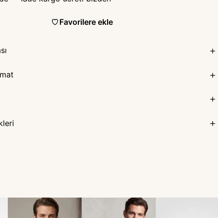
Favorilere ekle
sı
imat
leri