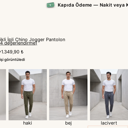
ikli İpli Chino Jogger Pantolon
4
değerlendirme
)
₺
1.349,90 ₺
işi görüntüledi
haki
bej
lacivert