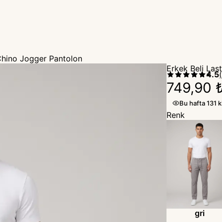
Kapıda Ödeme — Nakit veya Kredi Kartı
₺
i Chino Jogger Pantolon
Erkek Beli Last
4.5
(
749,90 
Bu hafta 131 k
Renk
gri