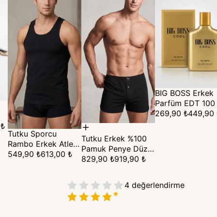
BIG BOSS Erkek
Parfüm EDT 100
269,90 ₺
449,90 
 ₺
Tutku Sporcu
Tutku Erkek %100
Rambo Erkek Atlet
Pamuk Penye Düz
%100 Pamuk 6'lı
549,90 ₺
613,00 ₺
Boxer 10'lu Paket
829,90 ₺
919,90 ₺
Paket
4
değerlendirme