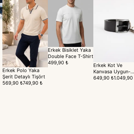
t
Erkek Bisiklet Yaka
Double Face T-Shirt
499,90 ₺
Erkek Kot Ve
Erkek Polo Yaka
Kanvasa Uygun-
Şerit Detaylı Tişört
Hakiki Deri Kemer
649,90 ₺
1.049,90
569,90 ₺
749,90 ₺