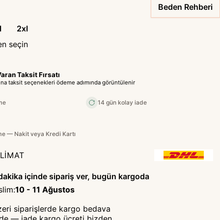
Beden Rehberi
l
2xl
en seçin
aran Taksit Fırsatı
tına taksit seçenekleri ödeme adımında görüntülenir
me
14 gün kolay iade
 — Nakit veya Kredi Kartı
SLİMAT
dakika içinde sipariş ver, bugün kargoda
slim
:
10 - 11 Ağustos
zeri siparişlerde kargo bedava
ade — iade kargo ücreti bizden