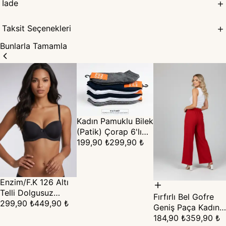
İade
Taksit Seçenekleri
Bunlarla Tamamla
Kadın Pamuklu Bilek
(Patik) Çorap 6'lı
Set (36-40)
199,90 ₺
299,90 ₺
Enzim/F.K 126 Altı
Telli Dolgusuz
Fırfırlı Bel Gofre
Straplez Sütyen –
299,90 ₺
449,90 ₺
Geniş Paça Kadın
Görünmez Destek ·
Pantolon
184,90 ₺
359,90 ₺
B Cup