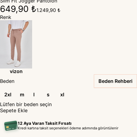
Slim Fit Jogger Pantolon
649,90 ₺
1.249,90 ₺
Renk
vizon
Beden
Beden Rehberi
2xl
m
l
s
xl
Lütfen bir beden seçin
Sepete Ekle
12 Aya Varan Taksit Fırsatı
Kredi kartına taksit seçenekleri ödeme adımında görüntülenir