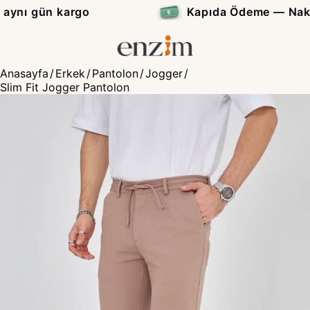
Kapıda Ödeme — Nakit veya Kredi Kartı
₺
Anasayfa
/
Erkek
/
Pantolon
/
Jogger
/
Slim Fit Jogger Pantolon