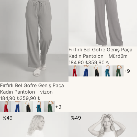
TÜKENDİ
Fırfırlı Bel Gofre Geniş Paça
Kadın Pantolon - Mürdüm
184,90 ₺
359,90 ₺
+
9
TÜKENDİ
Fırfırlı Bel Gofre Geniş Paça
Kadın Pantolon - vizon
184,90 ₺
359,90 ₺
+
9
%
49
%
49