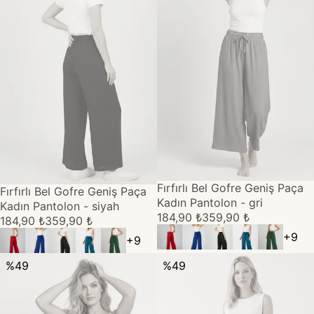
TÜKENDİ
Fırfırlı Bel Gofre Geniş Paça
TÜKENDİ
Fırfırlı Bel Gofre Geniş Paça
Kadın Pantolon - gri
Kadın Pantolon - siyah
184,90 ₺
359,90 ₺
184,90 ₺
359,90 ₺
+
9
+
9
%
49
%
49