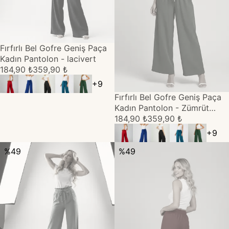
TÜKENDİ
Fırfırlı Bel Gofre Geniş Paça
Kadın Pantolon - lacivert
184,90 ₺
359,90 ₺
+
9
TÜKENDİ
Fırfırlı Bel Gofre Geniş Paça
Kadın Pantolon - Zümrüt
Yeşil
184,90 ₺
359,90 ₺
+
9
%
49
%
49