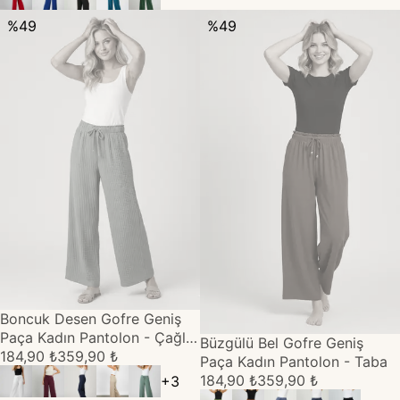
%
49
%
49
TÜKENDİ
Boncuk Desen Gofre Geniş
Paça Kadın Pantolon - Çağla
TÜKENDİ
Büzgülü Bel Gofre Geniş
Yeşili
184,90 ₺
359,90 ₺
Paça Kadın Pantolon - Taba
184,90 ₺
359,90 ₺
+
3