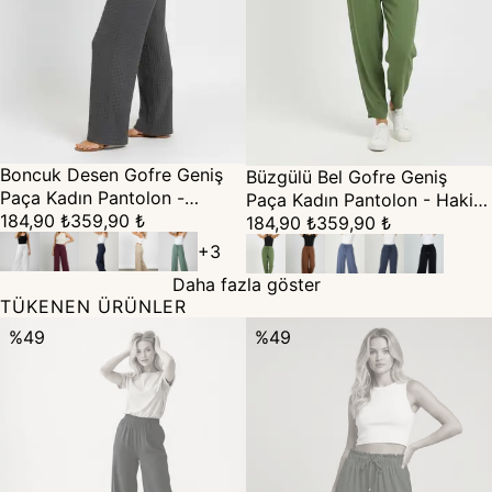
Boncuk Desen Gofre Geniş
Büzgülü Bel Gofre Geniş
Paça Kadın Pantolon -
Paça Kadın Pantolon - Haki
antrasit
184,90 ₺
359,90 ₺
Yeşil
184,90 ₺
359,90 ₺
+
3
Daha fazla göster
TÜKENEN ÜRÜNLER
%
49
%
49