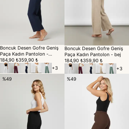
Boncuk Desen Gofre Geniş
Boncuk Desen Gofre Geniş
Paça Kadın Pantolon -
Paça Kadın Pantolon - bej
lacivert
184,90 ₺
359,90 ₺
184,90 ₺
359,90 ₺
+
3
+
3
%
49
%
49