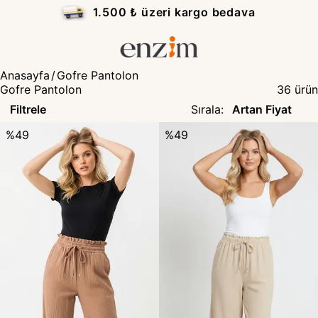
1.500 ₺ üzeri kargo bedava
Anasayfa
/
Gofre Pantolon
Gofre Pantolon
36
ürün
Filtrele
Sırala
:
%
49
%
49