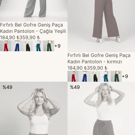
TÜKENDİ
Fırfırlı Bel Gofre Geniş Paça
Kadın Pantolon - Çağla Yeşili
184,90 ₺
359,90 ₺
+
9
TÜKENDİ
Fırfırlı Bel Gofre Geniş Paça
Kadın Pantolon - kırmızı
184,90 ₺
359,90 ₺
+
9
%
49
%
49