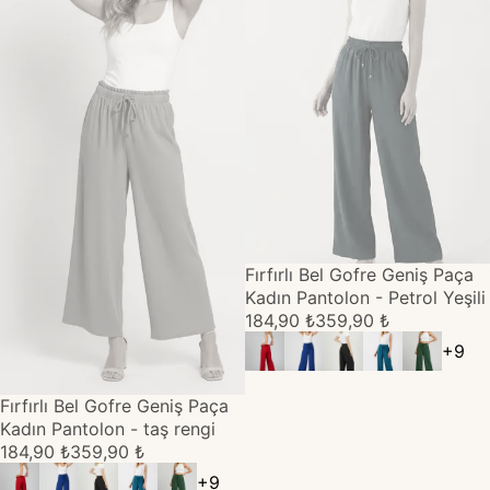
TÜKENDİ
Fırfırlı Bel Gofre Geniş Paça
Kadın Pantolon - Petrol Yeşili
184,90 ₺
359,90 ₺
+
9
TÜKENDİ
Fırfırlı Bel Gofre Geniş Paça
Kadın Pantolon - taş rengi
184,90 ₺
359,90 ₺
+
9