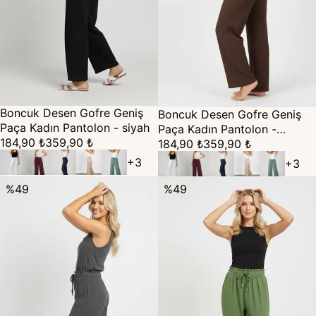
Boncuk Desen Gofre Geniş
Boncuk Desen Gofre Geniş
Paça Kadın Pantolon - siyah
Paça Kadın Pantolon -
184,90 ₺
359,90 ₺
kahverengi
184,90 ₺
359,90 ₺
+
3
+
3
%
49
%
49