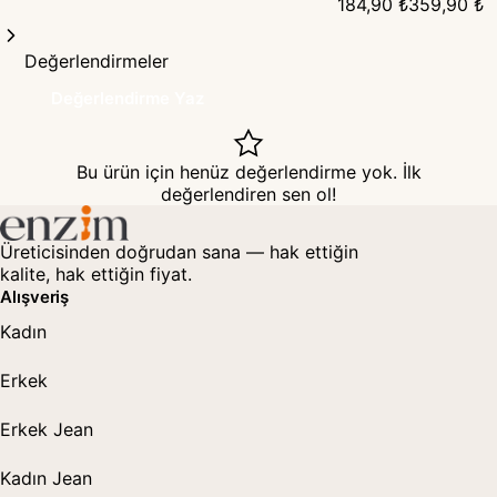
Pantolon
184,90 ₺
359,90 ₺
B Cup
Değerlendirmeler
Değerlendirme Yaz
Bu ürün için henüz değerlendirme yok. İlk
değerlendiren sen ol!
Üreticisinden doğrudan sana — hak ettiğin
kalite, hak ettiğin fiyat.
Alışveriş
Kadın
Erkek
Erkek Jean
Kadın Jean