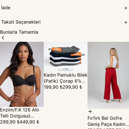
İade
Taksit Seçenekleri
Bunlarla Tamamla
Kadın Pamuklu Bilek
(Patik) Çorap 6'lı
Set (36-40)
199,90 ₺
299,90 ₺
Enzim/F.K 126 Altı
Telli Dolgusuz
Fırfırlı Bel Gofre
Straplez Sütyen –
299,90 ₺
449,90 ₺
Geniş Paça Kadın
Görünmez Destek ·