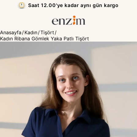
Kapıda Ödeme — Nakit veya Kredi Kartı
₺
Anasayfa
/
Kadın
/
Tişört
/
Kadın Ribana Gömlek Yaka Patlı Tişört