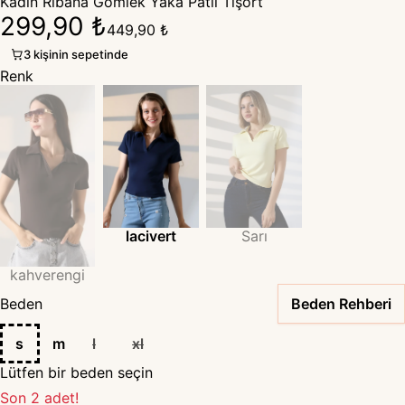
Kadın Ribana Gömlek Yaka Patlı Tişört
299,90 ₺
449,90 ₺
3 kişinin sepetinde
Renk
lacivert
Sarı
kahverengi
Beden
Beden Rehberi
s
m
l
xl
Lütfen bir beden seçin
Son 2 adet!