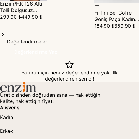
Enzim/F.K 126 Altı
Telli Dolgusuz
Fırfırlı Bel Gofre
Straplez Sütyen –
299,90 ₺
449,90 ₺
Geniş Paça Kadın
Görünmez Destek ·
Pantolon
184,90 ₺
359,90 ₺
B Cup
Değerlendirmeler
Değerlendirme Yaz
Bu ürün için henüz değerlendirme yok. İlk
değerlendiren sen ol!
Üreticisinden doğrudan sana — hak ettiğin
kalite, hak ettiğin fiyat.
Alışveriş
Kadın
Erkek