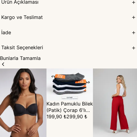
Ürün Açıklaması
Kargo ve Teslimat
İade
Taksit Seçenekleri
Bunlarla Tamamla
Kadın Pamuklu Bilek
(Patik) Çorap 6'lı
Set (36-40)
199,90 ₺
299,90 ₺