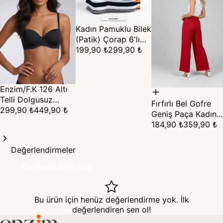
Kadın Pamuklu Bilek
(Patik) Çorap 6'lı
Set (36-40)
199,90 ₺
299,90 ₺
Enzim/F.K 126 Altı
Telli Dolgusuz
Fırfırlı Bel Gofre
Straplez Sütyen –
299,90 ₺
449,90 ₺
Geniş Paça Kadın
Görünmez Destek ·
Pantolon
184,90 ₺
359,90 ₺
B Cup
Değerlendirmeler
Değerlendirme Yaz
Bu ürün için henüz değerlendirme yok. İlk
değerlendiren sen ol!