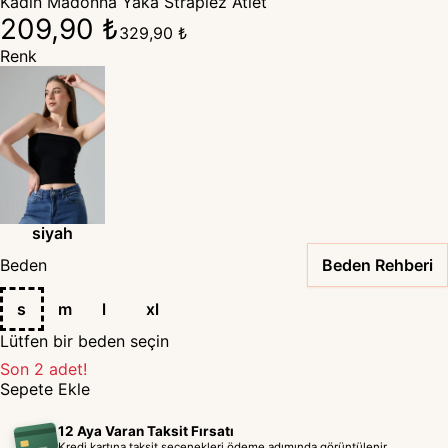
Kadın Madonna Yaka Straplez Atlet
209,90 ₺
329,90 ₺
Renk
siyah
Beden
Beden Rehberi
s
m
l
xl
Lütfen bir beden seçin
Son 2 adet!
Sepete Ekle
12 Aya Varan Taksit Fırsatı
Kredi kartına taksit seçenekleri ödeme adımında görüntülenir