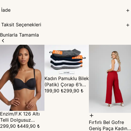
İade
Taksit Seçenekleri
Bunlarla Tamamla
Kadın Pamuklu Bilek
(Patik) Çorap 6'lı
Set (36-40)
199,90 ₺
299,90 ₺
Enzim/F.K 126 Altı
Telli Dolgusuz
Fırfırlı Bel Gofre
Straplez Sütyen –
299,90 ₺
449,90 ₺
Geniş Paça Kadın