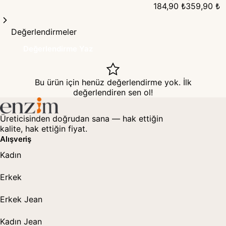
Görünmez Destek ·
Pantolon
184,90 ₺
359,90 ₺
B Cup
Değerlendirmeler
Değerlendirme Yaz
Bu ürün için henüz değerlendirme yok. İlk
değerlendiren sen ol!
Üreticisinden doğrudan sana — hak ettiğin
kalite, hak ettiğin fiyat.
Alışveriş
Kadın
Erkek
Erkek Jean
Kadın Jean