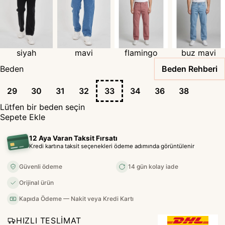
siyah
mavi
flamingo
buz mavi
Beden
Beden Rehberi
29
30
31
32
33
34
36
38
Lütfen bir beden seçin
Sepete Ekle
12 Aya Varan Taksit Fırsatı
Kredi kartına taksit seçenekleri ödeme adımında görüntülenir
Güvenli ödeme
14 gün kolay iade
Orijinal ürün
Kapıda Ödeme — Nakit veya Kredi Kartı
HIZLI TESLİMAT