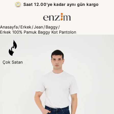
Kapıda Ödeme — Nakit veya Kredi Kartı
₺
Anasayfa
/
Erkek
/
Jean
/
Baggy
/
Erkek 100% Pamuk Baggy Kot Pantolon
Çok Satan