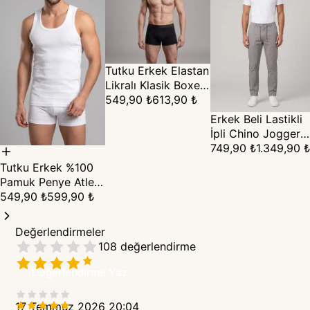
Tutku Erkek Elastan
Likralı Klasik Boxer
6'lı Paket
549,90 ₺
613,90 ₺
Erkek Beli Lastikli
İpli Chino Jogger
Pantolon
749,90 ₺
1.349,90 ₺
Tutku Erkek %100
Pamuk Penye Atlet
6'lı Paket - Beyaz
549,90 ₺
599,90 ₺
Değerlendirmeler
108
değerlendirme
Değerlendirme Yaz
17 Temmuz 2026 20:04