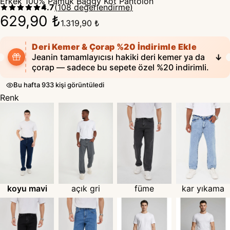
Erkek 100% Pamuk Baggy Kot Pantolon
4.7
(
108
değerlendirme
)
629,90 ₺
1.319,90 ₺
Deri Kemer & Çorap %20 İndirimle Ekle
Jeanin tamamlayıcısı hakiki deri kemer ya da
↓
çorap — sadece bu sepete özel %20 indirimli.
Bu hafta 933 kişi görüntüledi
Renk
koyu mavi
açık gri
füme
kar yıkama