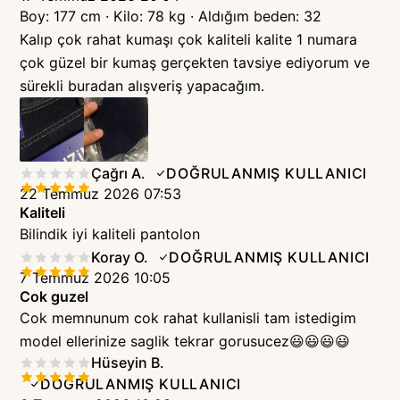
Boy: 177 cm · Kilo: 78 kg · Aldığım beden: 32

Kalıp çok rahat kumaşı çok kaliteli kalite 1 numara 
çok güzel bir kumaş gerçekten tavsiye ediyorum ve 
sürekli buradan alışveriş yapacağım.
Çağrı A.
DOĞRULANMIŞ KULLANICI
22 Temmuz 2026 07:53
Kaliteli
Bilindik iyi kaliteli pantolon
Koray O.
DOĞRULANMIŞ KULLANICI
7 Temmuz 2026 10:05
Cok guzel
Cok memnunum cok rahat kullanisli tam istedigim 
model ellerinize saglik tekrar gorusucez😃😃😃😃
Hüseyin B.
DOĞRULANMIŞ KULLANICI