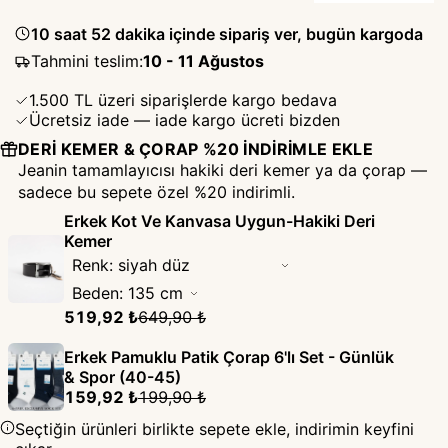
10 saat 52 dakika içinde sipariş ver, bugün kargoda
Tahmini teslim
:
10 - 11 Ağustos
1.500 TL üzeri siparişlerde kargo bedava
Ücretsiz iade — iade kargo ücreti bizden
DERI KEMER & ÇORAP %20 İNDIRIMLE EKLE
Jeanin tamamlayıcısı hakiki deri kemer ya da çorap —
sadece bu sepete özel %20 indirimli.
Erkek Kot Ve Kanvasa Uygun-Hakiki Deri
Kemer
519,92 ₺
649,90 ₺
Erkek Pamuklu Patik Çorap 6'lı Set - Günlük
& Spor (40-45)
159,92 ₺
199,90 ₺
Seçtiğin ürünleri birlikte sepete ekle, indirimin keyfini